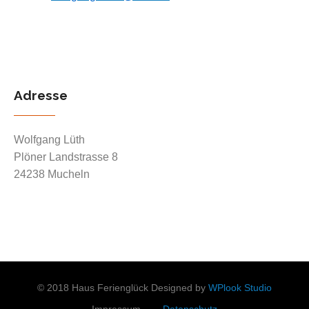
Adresse
Wolfgang Lüth
Plöner Landstrasse 8
24238 Mucheln
© 2018 Haus Ferienglück Designed by
WPlook Studio